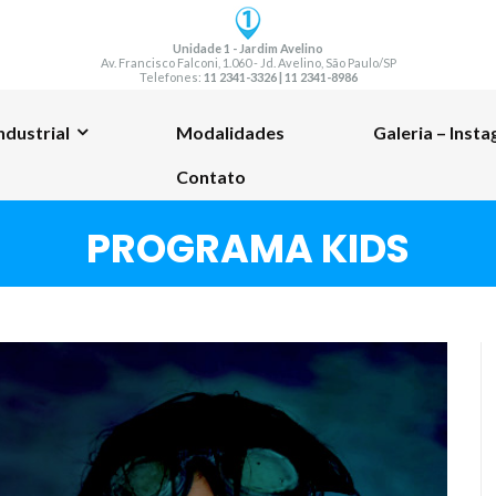
Unidade 1 - Jardim Avelino
Av. Francisco Falconi, 1.060 - Jd. Avelino, São Paulo/SP
Telefones:
11 2341-3326 | 11 2341-8986
ndustrial
Modalidades
Galeria – Inst
Contato
PROGRAMA KIDS